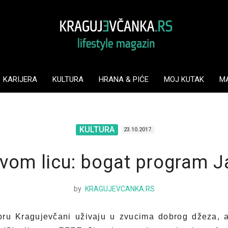
KARIJERA
KULTURA
HRANA & PIĆE
MOJ KUTAK
M
KULTURA
23.10.2017.
rvom licu: bogat program J
by
KRAGUJEVCANKA.RS
bru Kragujevčani uživaju u zvucima dobrog džeza, 