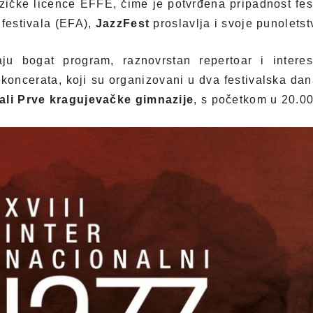
zičke licence EFFE, čime je potvrđena pripadnost fest
 festivala (EFA),
JazzFest
proslavlja i svoje punoletst
aju bogat program, raznovrstan repertoar i intere
 koncerata, koji su organizovani u dva festivalska dana
ali Prve kragujevačke gimnazije
, s početkom u 20.00