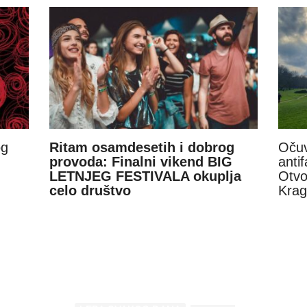
og
Ritam osamdesetih i dobrog
Očuv
provoda: Finalni vikend BIG
anti
LETNJEG FESTIVALA okuplja
Otvo
celo društvo
Krag