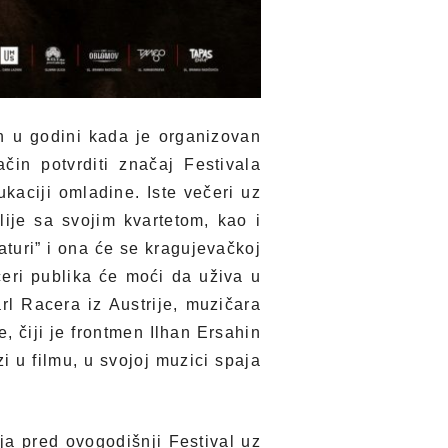
h u godini kada je organizovan
čin potvrditi značaj Festivala
kaciji omladine. Iste večeri uz
ije sa svojim kvartetom, kao i
aturi” i ona će se kragujevačkoj
eri publika će moći da uživa u
l Racera iz Austrije, muzičara
, čiji je frontmen Ilhan Ersahin
i u filmu, u svojoj muzici spaja
a pred ovogodišnji Festival uz