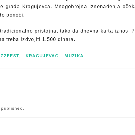
e grada Kragujevca. Mnogobrojna iznenađenja očeka
do ponoći.
tradicionalno pristojna, tako da dnevna karta iznosi 7
a treba izdvojiti 1.500 dinara.
AZZFEST
,
KRAGUJEVAC
,
MUZIKA
 published.