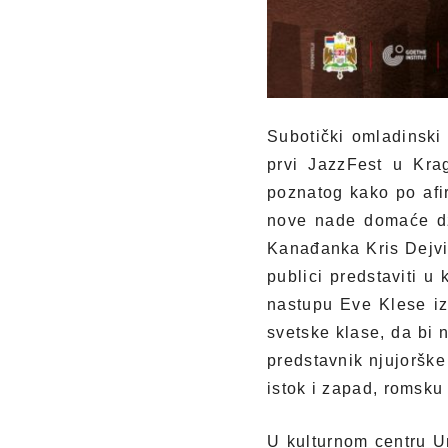
Subotički omladinski
prvi JazzFest u Krag
poznatog kako po afir
nove nade domaće dže
Kanađanka Kris Dejvis
publici predstaviti 
nastupu Eve Klese iz
svetske klase, da bi 
predstavnik njujorške
istok i zapad, romsku 
U kulturnom centru U