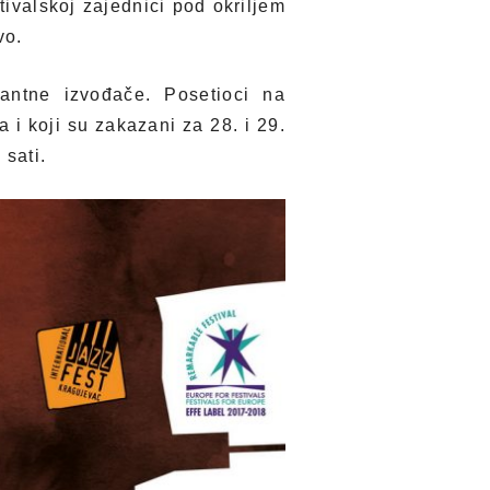
ivalskoj zajednici pod okriljem
vo.
santne izvođače. Posetioci na
 i koji su zakazani za 28. i 29.
 sati.