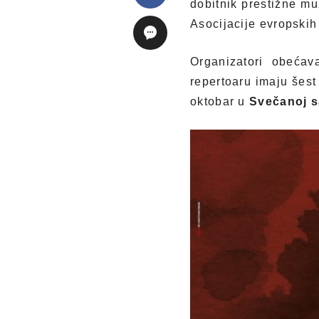
dobitnik prestižne mu
Asocijacije evropskih
Organizatori obećav
repertoaru imaju šest
oktobar u
Svečanoj s