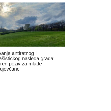
anje antiratnog i
fašističkog nasleđa grada:
ren poziv za mlade
ujevčane