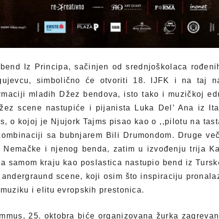
 bend Iz Principa, sačinjen od srednjoškolaca rođeni
ujevcu, simbolično će otvoriti 18. IJFK i na taj na
maciji mladih Džez bendova, isto tako i muzičkoj edu
z scene nastupiće i pijanista Luka Del’ Ana iz Ital
, o kojoj je Njujork Tajms pisao kao o ,,pilotu na tast
u kombinaciji sa bubnjarem Bili Drumondom. Druge več
 Nemačke i njenog benda, zatim u izvođenju trija Kar
na samom kraju kao poslastica nastupio bend iz Turske
 andergraund scene, koji osim što inspiraciju pronalaz
muziku i elitu evropskih prestonica.
mmus, 25. oktobra biće organizovana žurka zagrevanj