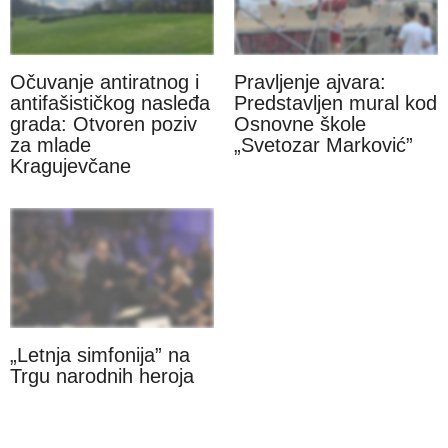
Očuvanje antiratnog i
Pravljenje ajvara:
antifašističkog nasleđa
Predstavljen mural kod
grada: Otvoren poziv
Osnovne škole
za mlade
„Svetozar Marković”
Kragujevčane
„Letnja simfonija” na
Trgu narodnih heroja