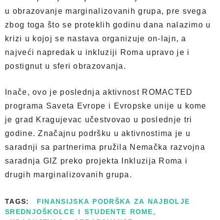
u obrazovanje marginalizovanih grupa, pre svega
zbog toga što se proteklih godinu dana nalazimo u
krizi u kojoj se nastava organizuje on-lajn, a
najveći napredak u inkluziji Roma upravo je i
postignut u sferi obrazovanja.
Inače, ovo je poslednja aktivnost ROMACTED
programa Saveta Evrope i Evropske unije u kome
je grad Kragujevac učestvovao u poslednje tri
godine. Značajnu podršku u aktivnostima je u
saradnji sa partnerima pružila Nemačka razvojna
saradnja GIZ preko projekta Inkluzija Roma i
drugih marginalizovanih grupa.
TAGS:
FINANSIJSKA PODRŠKA ZA NAJBOLJE
SREDNJOŠKOLCE I STUDENTE ROME
,