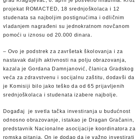
grad Kragujevac, 6. april je posvetio mladima. Kroz
projekat ROMACTED, 18 srednjoškolaca i 12
studenata sa najboljim postignućima i odličnim
vladanjem nagrađeni su jednokratnom novčanom
pomoći u iznosu od 20.000 dinara.
– Ovo je podstrek za završetak školovanja i za
nastavak daljih aktivnosti na polju obrazovanja,
kazala je Gordana Damnjanović, članica Gradskog
veća za zdravstvenu i socijalnu zaštitu, dodavši da
je Komisiji bilo jako teško da od 65 prijavljenih
srednjoškolaca i studenata izabere najbolje.
Događaj je svetla tačka investiranja u budućnost
odnosno obrazovanje, istakao je Dragan Gračanin,
predstavnik Nacionalne asocijacije koordinatora za
romska pitanja. On je dodao da je važno investirati