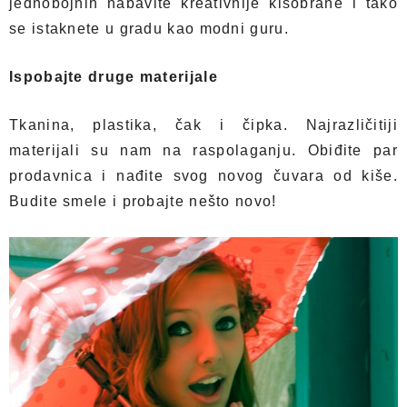
jednobojnih nabavite kreativnije kišobrane i tako
se istaknete u gradu kao modni guru.
Ispobajte druge materijale
Tkanina, plastika, čak i čipka. Najrazličitiji
materijali su nam na raspolaganju. Obiđite par
prodavnica i nađite svog novog čuvara od kiše.
Budite smele i probajte nešto novo!