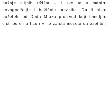
pažnje ciljnih tržišta – i sve to u maniru
novogodišnjih i božićnih praznika. Da li biste
poželele od Deda Mraza proizvod koji temeljno
čisti pore na licu i vi to zaista možete da osetite i
vidite? Ne nosi crvenu kapu i sedu bradu, ali je
muškarc koji zna šta je vašoj koži potrebno – Mr.
Black!
Mr. Black Buuble Clay maska za lice
Novitet u kozmetici koji je oduševio žene širom
sveta je maska koja peni kada je nanesete na lice.
Glavna karakteristika ovog preparata je
oksigenacija
, odnosno dovođenje kiseonika u
kožu. Na taj način, ćelije se aktiviraju da što bolje
apsorbuju kiseonik i ostale aktivne sastojke maske