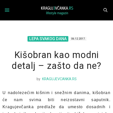
LEPA SVAKOG DANA
06.12.2017.
Kišobran kao modni
detalj – zašto da ne?
by
KRAGUJEVCANKA.RS
U nadolezećim kišnim i snežnim danima, kišobran
će nam svima biti neizostavni saputnik.
Kragujevčanka predlaže da umesto dosadnih i