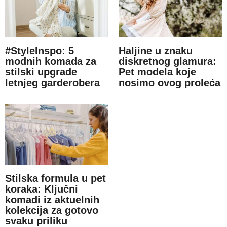
#StyleInspo: 5
Haljine u znaku
modnih komada za
diskretnog glamura:
stilski upgrade
Pet modela koje
letnjeg garderobera
nosimo ovog proleća
Stilska formula u pet
koraka: Ključni
komadi iz aktuelnih
kolekcija za gotovo
svaku priliku