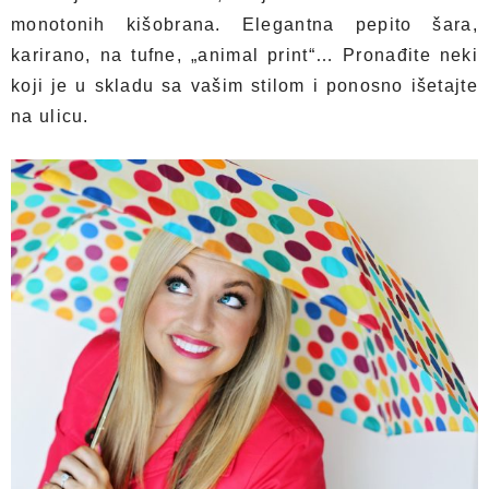
monotonih kišobrana. Elegantna pepito šara,
karirano, na tufne, „animal print“… Pronađite neki
koji je u skladu sa vašim stilom i ponosno išetajte
na ulicu.