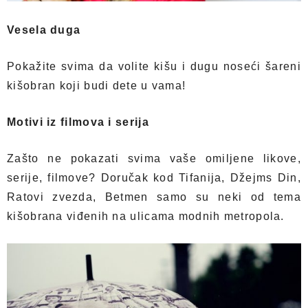
Vesela duga
Pokažite svima da volite kišu i dugu noseći šareni
kišobran koji budi dete u vama!
Motivi iz filmova i serija
Zašto ne pokazati svima vaše omiljene likove,
serije, filmove? Doručak kod Tifanija, Džejms Din,
Ratovi zvezda, Betmen samo su neki od tema
kišobrana viđenih na ulicama modnih metropola.