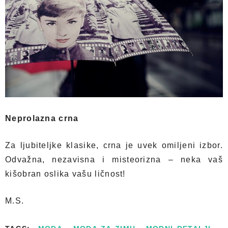
Neprolazna crna
Za ljubiteljke klasike, crna je uvek omiljeni izbor.
Odvažna, nezavisna i misteorizna – neka vaš
kišobran oslika vašu ličnost!
M.S.