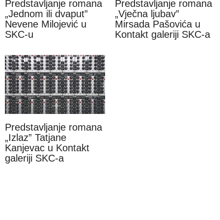
Predstavljanje romana
Predstavljanje romana
„Jednom ili dvaput”
„Vječna ljubav”
Nevene Milojević u
Mirsada Pašovića u
SKC-u
Kontakt galeriji SKC-a
Predstavljanje romana
„Izlaz” Tatjane
Kanjevac u Kontakt
galeriji SKC-a