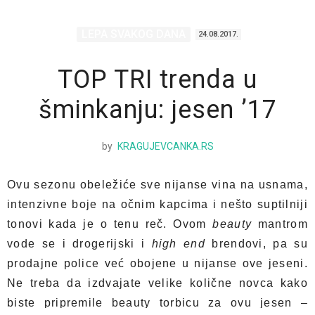
LEPA SVAKOG DANA
24.08.2017.
TOP TRI trenda u
šminkanju: jesen ’17
by
KRAGUJEVCANKA.RS
Ovu sezonu obeležiće sve nijanse vina na usnama,
intenzivne boje na očnim kapcima i nešto suptilniji
tonovi kada je o tenu reč. Ovom
beauty
mantrom
vode se i drogerijski i
high end
brendovi, pa su
prodajne police već obojene u nijanse ove jeseni.
Ne treba da izdvajate velike količne novca kako
biste pripremile beauty torbicu za ovu jesen –