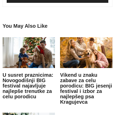
You May Also Like
U susret praznicima:
Vikend u znaku
Novogodišnji BIG
zabave za celu
festival najavljuje
porodicu: BIG jesenji
najlepše trenutke za
festival i izbor za
celu porodicu
najlepšeg psa
Kragujevca