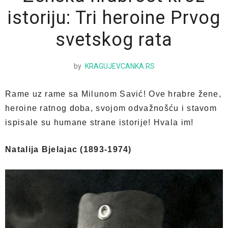
istoriju: Tri heroine Prvog
svetskog rata
by
KRAGUJEVCANKA.RS
Rame uz rame sa Milunom Savić! Ove hrabre žene,
heroine ratnog doba, svojom odvažnošću i stavom
ispisale su humane strane istorije! Hvala im!
Natalija Bjelajac (1893-1974)