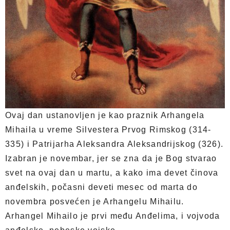
Ovaj dan ustanovljen je kao praznik Arhangela
Mihaila u vreme Silvestera Prvog Rimskog (314-
335) i Patrijarha Aleksandra Aleksandrijskog (326).
Izabran je novembar, jer se zna da je Bog stvarao
svet na ovaj dan u martu, a kako ima devet činova
anđelskih, počasni deveti mesec od marta do
novembra posvećen je Arhangelu Mihailu.
Arhangel Mihailo je prvi među Anđelima, i vojvoda