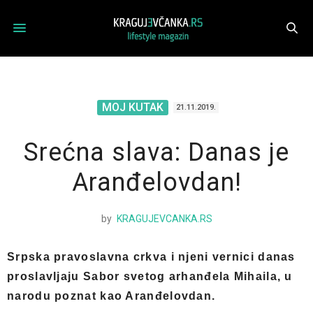
MOJ KUTAK
21.11.2019.
Srećna slava: Danas je
Aranđelovdan!
by
KRAGUJEVCANKA.RS
Srpska pravoslavna crkva i njeni vernici danas
proslavljaju Sabor svetog arhanđela Mihaila, u
narodu poznat kao Aranđelovdan.