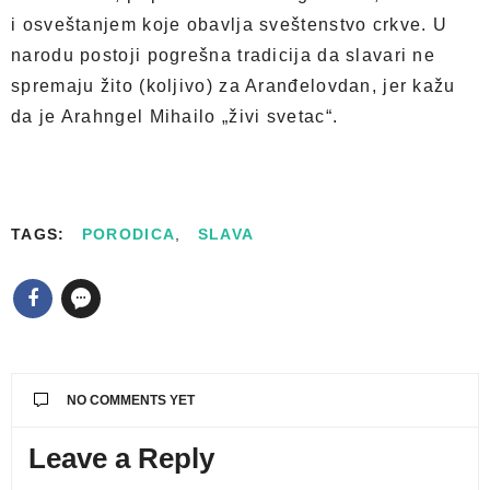
i osveštanjem koje obavlja sveštenstvo crkve. U
narodu postoji pogrešna tradicija da slavari ne
spremaju žito (koljivo) za Aranđelovdan, jer kažu
da je Arahngel Mihailo „živi svetac“.
TAGS:
PORODICA
,
SLAVA
NO COMMENTS YET
Leave a Reply