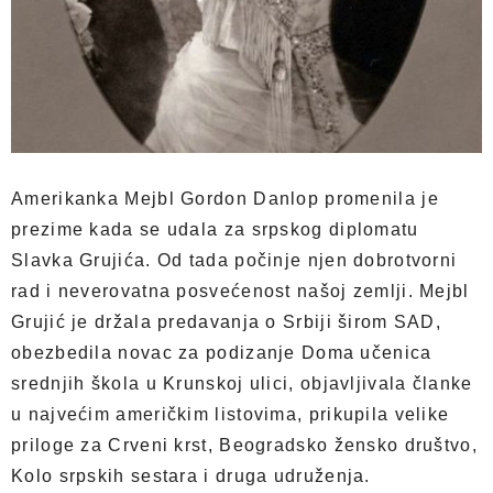
Amerikanka Mejbl Gordon Danlop promenila je
prezime kada se udala za srpskog diplomatu
Slavka Grujića. Od tada počinje njen dobrotvorni
rad i neverovatna posvećenost našoj zemlji. Mejbl
Grujić je držala predavanja o Srbiji širom SAD,
obezbedila novac za podizanje Doma učenica
srednjih škola u Krunskoj ulici, objavljivala članke
u najvećim američkim listovima, prikupila velike
priloge za Crveni krst, Beogradsko žensko društvo,
Kolo srpskih sestara i druga udruženja.