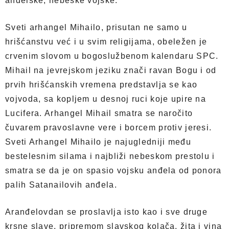
anđelske, nebeske vojske.
Sveti arhangel Mihailo, prisutan ne samo u
hrišćanstvu već i u svim religijama, obeležen je
crvenim slovom u bogoslužbenom kalendaru SPC.
Mihail na jevrejskom jeziku znači ravan Bogu i od
prvih hrišćanskih vremena predstavlja se kao
vojvoda, sa kopljem u desnoj ruci koje upire na
Lucifera. Arhangel Mihail smatra se naročito
čuvarem pravoslavne vere i borcem protiv jeresi.
Sveti Arhangel Mihailo je najugledniji među
bestelesnim silama i najbliži nebeskom prestolu i
smatra se da je on spasio vojsku anđela od ponora
palih Satanailovih anđela.
Aranđelovdan se proslavlja isto kao i sve druge
krsne slave, pripremom slavskog kolača, žita i vina