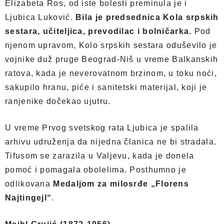
Elizabeta Ros, od iste bolesti preminula je i
Ljubica Luković.
Bila je predsednica Kola srpskih
sestara, učiteljica, prevodilac i bolničarka.
Pod
njenom upravom, Kolo srpskih sestara oduševilo je
vojnike duž pruge Beograd-Niš u vreme Balkanskih
ratova, kada je neverovatnom brzinom, u toku noći,
sakupilo hranu, piće i sanitetski materijal, koji je
ranjenike dočekao ujutru.
U vreme Prvog svetskog rata Ljubica je spalila
arhivu udruženja da nijedna članica ne bi stradala.
Tifusom se zarazila u Valjevu, kada je donela
pomoć i pomagala obolelima. Posthumno je
odlikovana
Medaljom za milosrđe „Florens
Najtingejl“
.