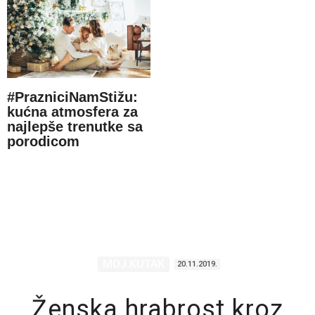
#PrazniciNamStižu:
kućna atmosfera za
najlepše trenutke sa
porodicom
MOJ KUTAK
20.11.2019.
Ženska hrabrost kroz