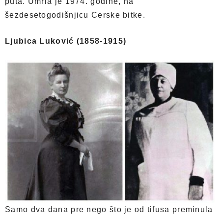
puta. Umrla je 1974. godine, na
šezdesetogodišnjicu Cerske bitke.
Ljubica Luković (1858-1915)
Samo dva dana pre nego što je od tifusa preminula