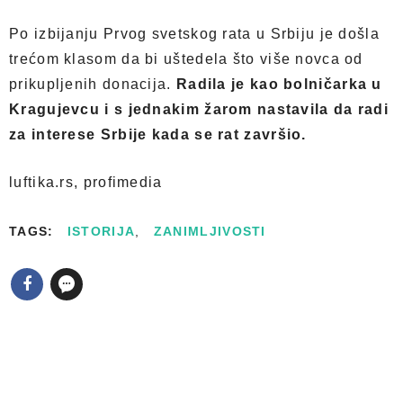
Po izbijanju Prvog svetskog rata u Srbiju je došla
trećom klasom da bi uštedela što više novca od
prikupljenih donacija.
Radila je kao bolničarka u
Kragujevcu i s jednakim žarom nastavila da radi
za interese Srbije kada se rat završio.
luftika.rs, profimedia
TAGS:
ISTORIJA
,
ZANIMLJIVOSTI