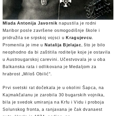
Mlada Antonija Javornik
napustila je rodni
Maribor posle završene osmogodišnje škole i
pridružila se srpskoj vojsci u
Kragujevcu
.
Promenila je ime u
Natalija Bjelajac
, što je bilo
neophodno da bi zaštitila roditelje koje je ostavila
u Austrougarskoj carevini. Učestvovala je u oba
Balkanska rata i odlikovana je Medaljom za
hrabrost „Miloš Obilić“.
Prvi svetski rat dočekala je u okolini Šapca, na
Kajmakčalanu je zarobila 30 bugarskih vojnika,
bila je svedok umiranja na Krfu i Vidu i proboja
Solunskog fronta, a ranjavana je čak dvanaest