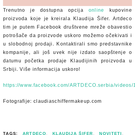
Trenutno je dostupna opcija
online
kupovine
proizvoda koje je kreirala Klaudija Šifer. Artdeco
tim je putem Facebook društvene mreže obavestio
potrošače da proizvode uskoro možemo očekivati i
u slobodnoj prodaji. Kontaktirali smo predstavnike
kompanije, ali još uvek nije izdato saopštenje o
datumu početka prodaje Klaudijinih proizvoda u
Srbiji. Više informacija uskoro!
https://www.facebook.com/ARTDECO.serbia/videos
Fotografije: claudiaschiffermakeup.com
TAGS:
ARTDECO
,
KLAUDIJA ŠIFER
,
NOVITETI
,