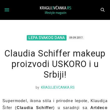
LEPA SVAKOG DANA
09.09.2017.
Claudia Schiffer makeup
proizvodi USKORO i u
Srbiji!
by
KRAGUJEVCANKA.RS
Supermodel, ikona stila i prirodne lepote, Klaudija
Šifer (
Claudia Schiffer
) u saradnji sa
Artdeco