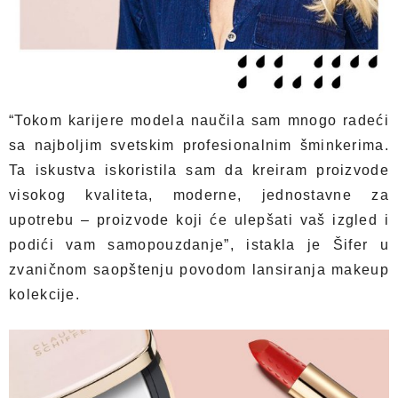
“Tokom karijere modela naučila sam mnogo radeći
sa najboljim svetskim profesionalnim šminkerima.
Ta iskustva iskoristila sam da kreiram proizvode
visokog kvaliteta, moderne, jednostavne za
upotrebu – proizvode koji će ulepšati vaš izgled i
podići vam samopouzdanje”, istakla je Šifer u
zvaničnom saopštenju povodom lansiranja makeup
kolekcije.