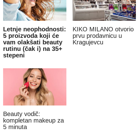
Letnje neophodnosti:
KIKO MILANO otvorio
5 proizvoda koji će
prvu prodavnicu u
vam olakšati beauty
Kragujevcu
rutinu (čak i) na 35+
stepeni
Beauty vodič:
kompletan makeup za
5 minuta