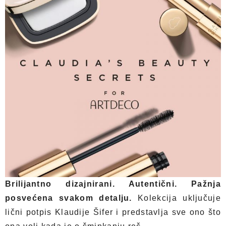
Brilijantno dizajnirani. Autentični. Pažnja
posvećena svakom detalju.
Kolekcija uključuje
lični potpis Klaudije Šifer i predstavlja sve ono što