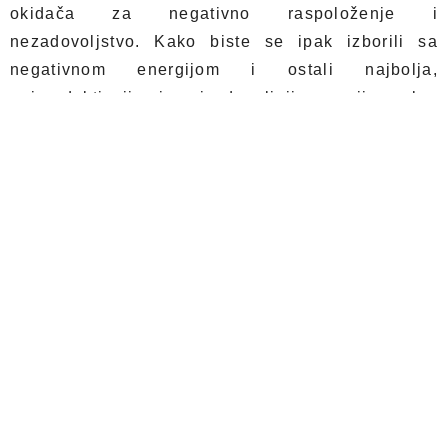
okidača za negativno raspoloženje i
nezadovoljstvo. Kako biste se ipak izborili sa
negativnom energijom i ostali najbolja,
najproduktivnija i najzadovoljnija verzija sebe,
upoznajte se sa pet taktika koje vam garantovano
popravljaju raspoloženje u sekundi!