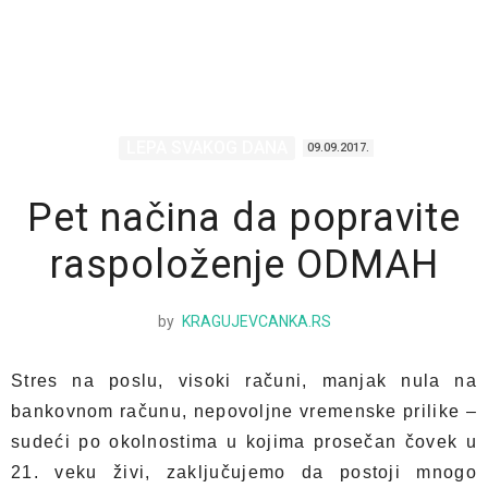
LEPA SVAKOG DANA
09.09.2017.
Pet načina da popravite
raspoloženje ODMAH
by
KRAGUJEVCANKA.RS
Stres na poslu, visoki računi, manjak nula na
bankovnom računu, nepovoljne vremenske prilike –
sudeći po okolnostima u kojima prosečan čovek u
21. veku živi, zaključujemo da postoji mnogo