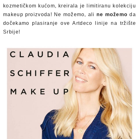
kozmetičkom kućom, kreirala je limitiranu kolekciju
makeup proizvoda! Ne možemo, ali
ne možemo
da
dočekamo plasiranje ove Artdeco linije na tržište
Srbije!