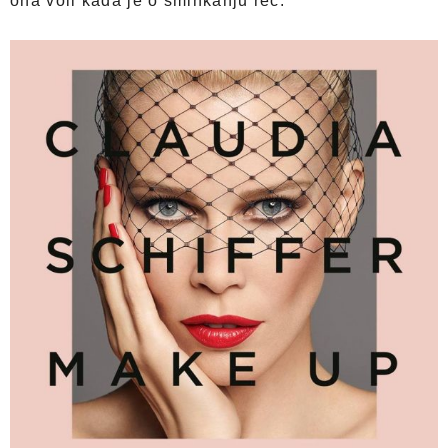
ona voli kada je o šminkanju reč.