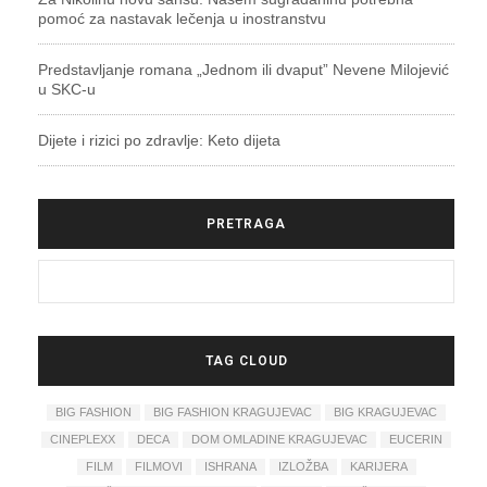
pomoć za nastavak lečenja u inostranstvu
Predstavljanje romana „Jednom ili dvaput” Nevene Milojević
u SKC-u
Dijete i rizici po zdravlje: Keto dijeta
PRETRAGA
TAG CLOUD
BIG FASHION
BIG FASHION KRAGUJEVAC
BIG KRAGUJEVAC
CINEPLEXX
DECA
DOM OMLADINE KRAGUJEVAC
EUCERIN
FILM
FILMOVI
ISHRANA
IZLOŽBA
KARIJERA