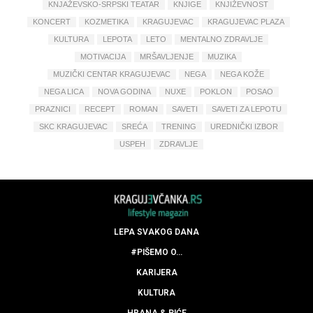
KNJAŽEVSKO-SRPSKI TEATAR
KNJIGE
KNJIŽEVNOST
KONCERT
KOZMETIKA
KRAGUJEVAC
KRAGUJEVAC PLAZA
KULTURA
LEPOTA
LETO
MENTALNO ZDRAVLJE
MOTIVACIJA
MRŠAVLJENJE
MUZIKA
MUZIČKI CENTAR KRAGUJEVAC
NEGA
NEGA KOŽE
NEGA LICA
NOVA GODINA
NUXE
POKLON
POSAO
PRAZNICI
RECEPT
ROMAN
SAVETI
SAVETI ZA LEPOTU
SKC KRAGUJEVAC
SREĆA
TRENING
UREDNIČKI IZBOR
USPEH
ZDRAVLJE
LEPA SVAKOG DANA
#PIŠEMO O…
KARIJERA
KULTURA