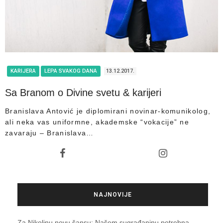
KARIJERA
LEPA SVAKOG DANA
13.12.2017.
Sa Branom o Divine svetu & karijeri
Branislava Antović je diplomirani novinar-komunikolog,
ali neka vas uniformne, akademske “vokacije” ne
zavaraju – Branislava…
NAJNOVIJE
Za Nikolinu novu šansu: Našem sugrađaninu potrebna