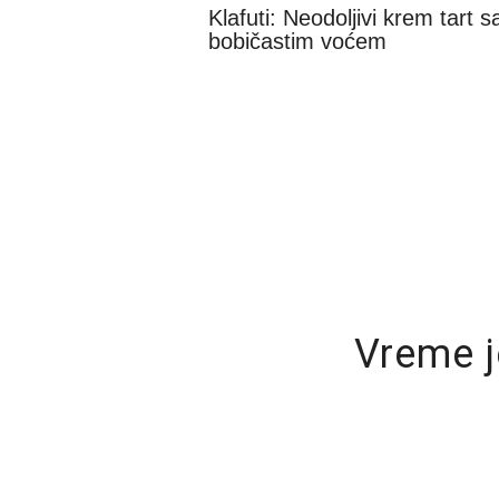
Klafuti: Neodoljivi krem tart s
bobičastim voćem
Vreme j