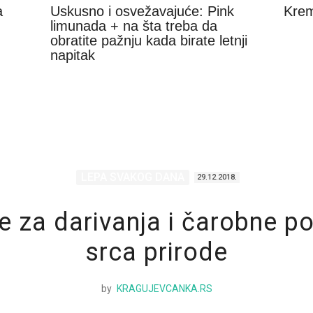
a
Uskusno i osvežavajuće: Pink
Krem
limunada + na šta treba da
obratite pažnju kada birate letnji
napitak
LEPA SVAKOG DANA
29.12.2018.
e za darivanja i čarobne po
srca prirode
by
KRAGUJEVCANKA.RS