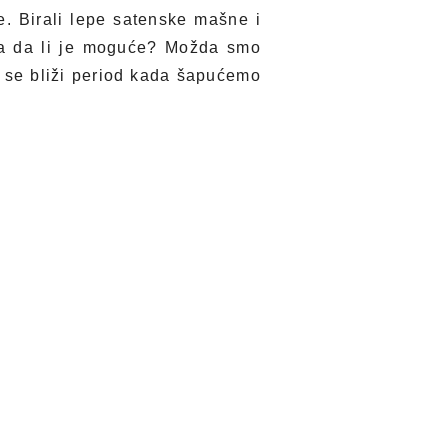
e. Birali lepe satenske mašne i
Pa da li je moguće? Možda smo
r se bliži period kada šapućemo
e najmedenije i najčarobnije
r ljubavi, uz dodatak mirisnog
ma. Raduju se svakoj dami koja
obom poneti maleno, praktično,
enamenski koktel za negu kose,