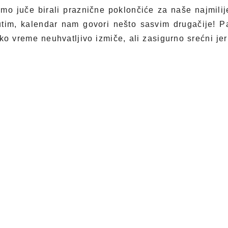
mo juče birali praznične poklončiće za naše najmilij
utim, kalendar nam govori nešto sasvim drugačije! 
ko vreme neuhvatljivo izmiče, ali zasigurno srećni je
o priželjkivanja voljenih.
 NUXE francuska prirodna kozmetika, pripremila j
mo uživali i tokom ove 2018. godine. Uvijeni u papi
og suvog ulja, čekaju svoje obožavateljke u apoteka
prazničnim danima.
varima
ift set)
ih suvih ulja tokom prazničnih dana mogu svuda sa s
je
Huile Prodigieuse
Čarobnog suvog ulja 30 ml
. Viš