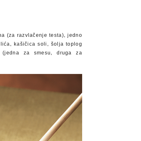
na (za razvlačenje testa), jedno
ića, kašičica soli, šolja toplog
a (jedna za smesu, druga za