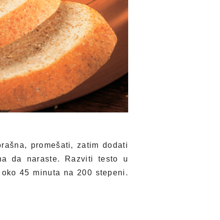
rašna, promešati, zatim dodati
a da naraste. Razviti testo u
ći oko 45 minuta na 200 stepeni.