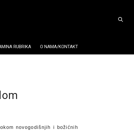
AMINA RUBRIKA
O NAMA/KONTAKT
edom
tokom novogodišnjih i božićnih