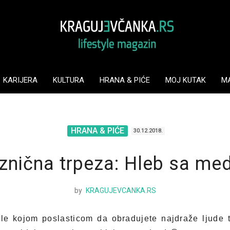
KARIJERA
KULTURA
HRANA & PIĆE
MOJ KUTAK
M
HRANA & PIĆE
30.12.2018.
znična trpeza: Hleb sa m
by
KRAGUJEVCANKA.RS
ile kojom poslasticom da obradujete najdraže ljude 