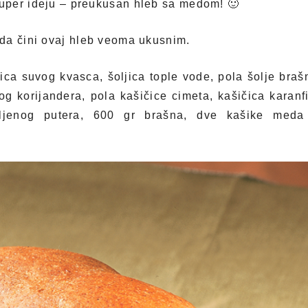
uper ideju – preukusan hleb sa medom! 🙂
da čini ovaj hleb veoma ukusnim.
sica suvog kvasca, šoljica tople vode, pola šolje braš
og korijandera, pola kašičice cimeta, kašičica karanfil
ljenog putera, 600 gr brašna, dve kašike med