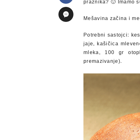
praznika? 🙂 Imamo s
Mešavina začina i me
Potrebni sastojci: ke
jaje, kašičica mleven
mleka, 100 gr otop
premazivanje).