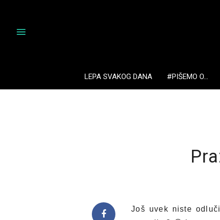
LEPA SVAKOG DANA
#PIŠEMO O…
Pra
Još uvek niste odluč