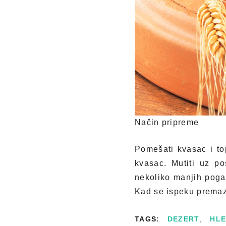
Način pripreme
Pomešati kvasac i to
kvasac. Mutiti uz p
nekoliko manjih pogač
Kad se ispeku premaz
TAGS:
DEZERT
,
HL