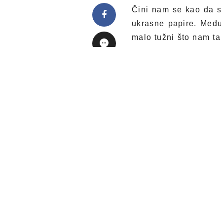
Čini nam se kao da s
ukrasne papire. Međ
malo tužni što nam ta
želje, i brižno slušam
Kao i svake godine,
proizvode u kojima s
afrodizijaka, Čarobn
će u njima uživati u 
Ljubav je u malim st
Esencija (Essential g
Zaljubljenice Čarobn
a zavodljivo pakovan