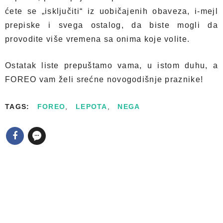
ćete se „isključiti“ iz uobičajenih obaveza, i-mejl
prepiske i svega ostalog, da biste mogli da
provodite više vremena sa onima koje volite.
Ostatak liste prepuštamo vama, u istom duhu, a
FOREO vam želi srećne novogodišnje praznike!
TAGS:
FOREO
,
LEPOTA
,
NEGA