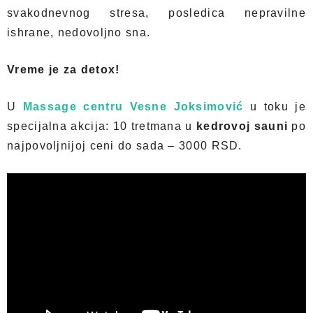
svakodnevnog stresa, posledica nepravilne
ishrane, nedovoljno sna.
Vreme je za detox!
U
Massage centru Vesne Joksimović
u toku je
specijalna akcija: 10 tretmana u
kedrovoj sauni
po
najpovoljnijoj ceni do sada – 3000 RSD.