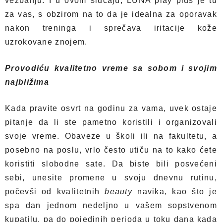
vežbanju. I u ovom slučaju, LUNA play plus je tu
za vas, s obzirom na to da je idealna za oporavak
nakon treninga i sprečava iritacije kože
uzrokovane znojem.
Provodiću kvalitetno vreme sa sobom i svojim
najbližima
Kada pravite osvrt na godinu za vama, uvek ostaje
pitanje da li ste pametno koristili i organizovali
svoje vreme. Obaveze u školi ili na fakultetu, a
posebno na poslu, vrlo često utiču na to kako ćete
koristiti slobodne sate. Da biste bili posvećeni
sebi, unesite promene u svoju dnevnu rutinu,
počevši od kvalitetnih
beauty
navika, kao što je
spa dan jednom nedeljno u vašem sopstvenom
kupatilu, pa do pojedinih perioda u toku dana kada