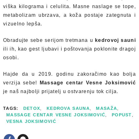
viška kilograma i celulita. Masne naslage se tope,
metabolizam ubrzava, a koža postaje zategnuta i
vizuelno lepša.
Obradujte sebe serijom tretmana u
kedrovoj sauni
ili ih, kao gest ljubavi i poštovanja poklonite dragoj
osobi.
Hajde da u 2019. godinu zakoračimo kao bolja
verzija sebe!
Massage centar Vesne Joksimović
je naš najbolji prijatelj u ostvarenju tok cilja.
TAGS:
DETOX
,
KEDROVA SAUNA
,
MASAŽA
,
MASSAGE CENTAR VESNE JOKSIMOVIĆ
,
POPUST
,
VESNA JOKSIMOVIĆ