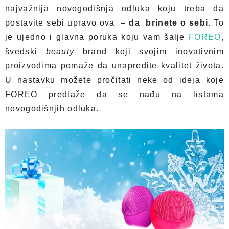
najvažnija novogodišnja odluka koju treba da
postavite sebi upravo ova –
da brinete o sebi
. To
je ujedno i glavna poruka koju vam šalje
FOREO
,
švedski
beauty
brand koji svojim inovativnim
proizvodima pomaže da unapredite kvalitet života.
U nastavku možete pročitati neke od ideja koje
FOREO predlaže da se nađu na listama
novogodišnjih odluka.