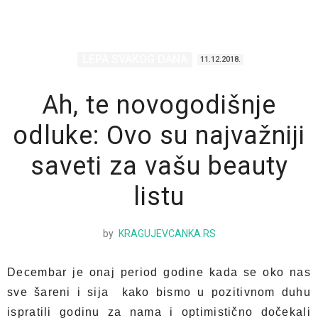
LEPA SVAKOG DANA
11.12.2018.
Ah, te novogodišnje
odluke: Ovo su najvažniji
saveti za vašu beauty
listu
by
KRAGUJEVCANKA.RS
Decembar je onaj period godine kada se oko nas
sve šareni i sija kako bismo u pozitivnom duhu
ispratili godinu za nama i optimistično dočekali