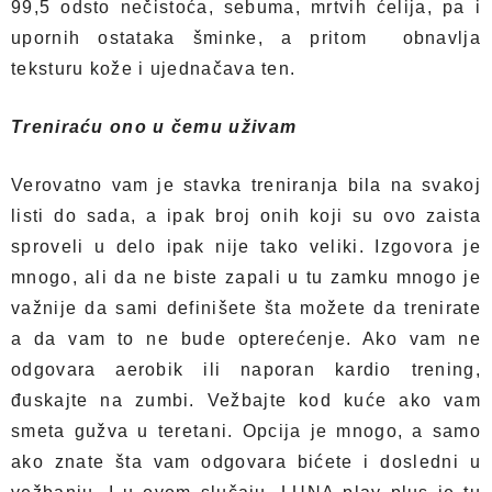
99,5 odsto nečistoća, sebuma, mrtvih ćelija, pa i
upornih ostataka šminke, a pritom obnavlja
teksturu kože i ujednačava ten.
Treniraću ono u čemu uživam
Verovatno vam je stavka treniranja bila na svakoj
listi do sada, a ipak broj onih koji su ovo zaista
sproveli u delo ipak nije tako veliki. Izgovora je
mnogo, ali da ne biste zapali u tu zamku mnogo je
važnije da sami definišete šta možete da trenirate
a da vam to ne bude opterećenje. Ako vam ne
odgovara aerobik ili naporan kardio trening,
đuskajte na zumbi. Vežbajte kod kuće ako vam
smeta gužva u teretani. Opcija je mnogo, a samo
ako znate šta vam odgovara bićete i dosledni u