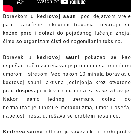
Boravkom u
kedrovoj sauni
pod dejstvom vrele
pare, zasićene lekovitim travama, otvaraju se
kožne pore i dolazi do pojačanog lučenja znoja,
čime se organizam čisti od nagomilanih toksina.
Boravak u
kedrovoj sauni
pokazao se kao
uspešan način za rešavanje problema sa hroničnim
umorom i stresom. Već nakon 10 minuta boravka u
kedrovoj sauni, aktivna jedinjenja kroz otvorene
pore dospevaju u krv i čine čuda za vaše zdravlje!
Nakon samo jednog tretmana dolazi do
normalizacije funkcije metabolizma, umor i osećaj
napetosti nestaju, rešava se problem nesanice.
Kedrova sauna
odličan je saveznik i u borbi protiv