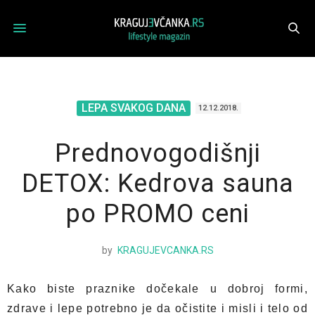
LEPA SVAKOG DANA
12.12.2018.
Prednovogodišnji
DETOX: Kedrova sauna
po PROMO ceni
by
KRAGUJEVCANKA.RS
Kako biste praznike dočekale u dobroj formi,
zdrave i lepe potrebno je da očistite i misli i telo od