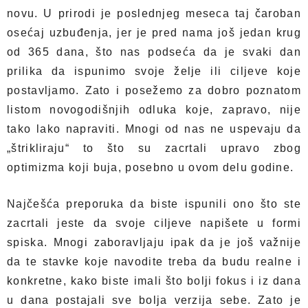
novu. U prirodi je poslednjeg meseca taj čaroban
osećaj uzbuđenja, jer je pred nama još jedan krug
od 365 dana, što nas podseća da je svaki dan
prilika da ispunimo svoje želje ili ciljeve koje
postavljamo. Zato i posežemo za dobro poznatom
listom novogodišnjih odluka koje, zapravo, nije
tako lako napraviti. Mnogi od nas ne uspevaju da
„štrikliraju“ to što su zacrtali upravo zbog
optimizma koji buja, posebno u ovom delu godine.
Najčešća preporuka da biste ispunili ono što ste
zacrtali jeste da svoje ciljeve napišete u formi
spiska. Mnogi zaboravljaju ipak da je još važnije
da te stavke koje navodite treba da budu realne i
konkretne, kako biste imali što bolji fokus i iz dana
u dana postajali sve bolja verzija sebe. Zato je