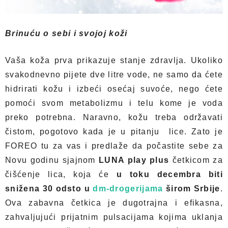
Brinuću o sebi i svojoj koži
Vaša koža prva prikazuje stanje zdravlja. Ukoliko
svakodnevno pijete dve litre vode, ne samo da ćete
hidrirati kožu i izbeći osećaj suvoće, nego ćete
pomoći svom metabolizmu i telu kome je voda
preko potrebna. Naravno, kožu treba održavati
čistom, pogotovo kada je u pitanju lice. Zato je
FOREO tu za vas i predlaže da počastite sebe za
Novu godinu sjajnom
LUNA play plus
četkicom za
čišćenje lica, koja će
u toku decembra biti
snižena 30 odsto u
dm-drogerijama
širom Srbije
.
Ova zabavna četkica je dugotrajna i efikasna,
zahvaljujući prijatnim pulsacijama kojima uklanja