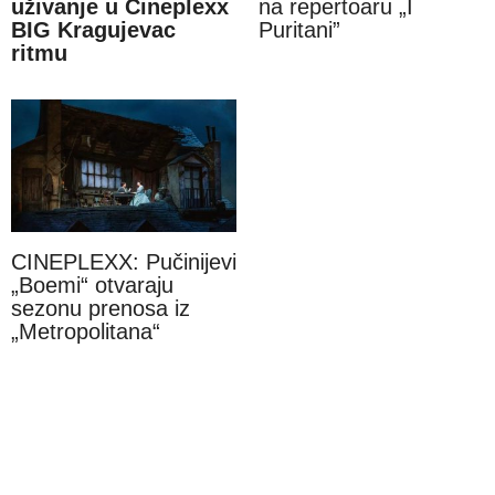
uživanje u Cineplexx
na repertoaru „I
BIG Kragujevac
Puritani”
ritmu
CINEPLEXX: Pučinijevi
„Boemi“ otvaraju
sezonu prenosa iz
„Metropolitana“