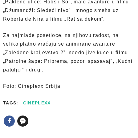
„Paklene ulice: Hobs i Šo”, malo avanture u filmu
„Džumandži: Sledeći nivo” i mnogo smeha uz
Roberta de Nira u filmu „Rat sa dekom”.
Za najmlađe posetioce, na njihovu radost, na
veliko platno vraćaju se animirane avanture
„Zaleđeno kraljevstvo 2”, neodoljive kuce u filmu
„Patrolne šape: Priprema, pozor, spasavaj”, „Kućni
patuljci” i drugi.
Foto: Cineplexx Srbija
TAGS:
CINEPLEXX