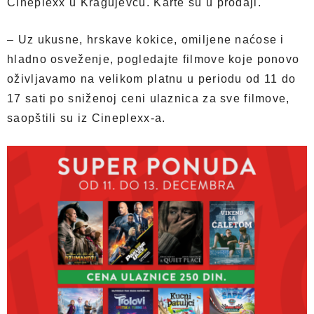
Cineplexx u Kragujevcu. Karte su u prodaji.
– Uz ukusne, hrskave kokice, omiljene naćose i
hladno osveženje, pogledajte filmove koje ponovo
oživljavamo na velikom platnu u periodu od 11 do
17 sati po sniženoj ceni ulaznica za sve filmove,
saopštili su iz Cineplexx-a.