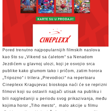
Pored trenutno najpopularnijih filmskih naslova
kao što su „Vikend sa ćaletom“ sa Nenadom
Jezdićem u glavnoj ulozi, koji je osvojio srca
publike kako glumom tako i pričom, zatim horora
„Tripozno“ i trilera „Prevodioci“ na repertoaru
Cineplexx Kragujevac bioskopa naći će se reprizni
filmovi koji su ostavili najjači utisak na publiku i
bili najgledaniji u periodu svog prikazivanja, među
kojima horor „Tiho mesto“, malo akcije u filmu