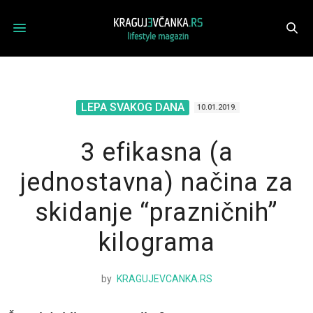
LEPA SVAKOG DANA
10.01.2019.
3 efikasna (a
jednostavna) načina za
skidanje “prazničnih”
kilograma
by
KRAGUJEVCANKA.RS