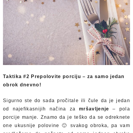
Taktika #2 Prepolovite porciju – za samo jedan
obrok dnevno!
Sigurno ste do sada pročitale ili čule da je jedan
od najefikasnijih načina za
mršavljenje
– pola
porcije manje. Znamo da je teško da se odreknete
one ukusnije polovine 🙂 svakog obroka, pa vam