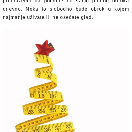
predlažemo da počnete od samo jednog obroka
dnevno. Neka to slobodno bude obrok u kojem
najmanje uživate ili ne osećate glad.