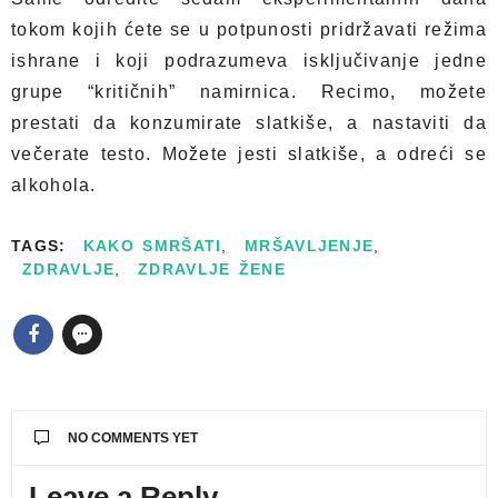
tokom kojih ćete se u potpunosti pridržavati režima
ishrane i koji podrazumeva isključivanje jedne
grupe “kritičnih” namirnica. Recimo, možete
prestati da konzumirate slatkiše, a nastaviti da
večerate testo. Možete jesti slatkiše, a odreći se
alkohola.
TAGS:
KAKO SMRŠATI
,
MRŠAVLJENJE
,
ZDRAVLJE
,
ZDRAVLJE ŽENE
NO COMMENTS YET
Leave a Reply