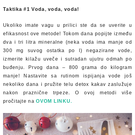
Taktika #1 Voda, voda, voda!
Ukoliko imate vagu u prilici ste da se uverite u
efikasnost ove metode! Tokom dana popijte između
dva i tri litra mineralne (neka voda ima manje od
300 mg suvog ostatka po l) negazirane vode,
izmerite kilažu uveče i sutradan ujutru odmah po
buđenju. Prvog dana – 800 grama do kilogram
manje! Nastavite sa rutinom ispijanja vode još
nekoliko dana i pružite telu detox kakav zaslužuje
nakon praznične trpeze. O ovoj metodi više
pročitajte na
OVOM LINKU.