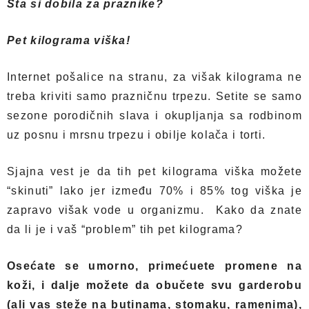
Šta si dobila za praznike?
Pet kilograma viška!
Internet pošalice na stranu, za višak kilograma ne
treba kriviti samo prazničnu trpezu. Setite se samo
sezone porodičnih slava i okupljanja sa rodbinom
uz posnu i mrsnu trpezu i obilje kolača i torti.
Sjajna vest je da tih pet kilograma viška možete
“skinuti” lako jer između 70% i 85% tog viška je
zapravo višak vode u organizmu. Kako da znate
da li je i vaš “problem” tih pet kilograma?
Osećate se umorno, primećuete promene na
koži, i dalje možete da obučete svu garderobu
(ali vas steže na butinama, stomaku, ramenima),