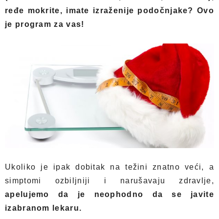
ređe mokrite, imate izraženije podočnjake? Ovo
je program za vas!
Ukoliko je ipak dobitak na težini znatno veći, a
simptomi ozbiljniji i narušavaju zdravlje,
apelujemo da je neophodno da se javite
izabranom lekaru.