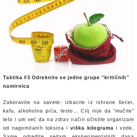
Taktika #3 Odreknite se jedne grupe “kritičnih”
namirnica
Zaboravite na savete: izbacite iz ishrane šećer,
kafu, alkoholna pića, testo… Cilj nije da “mučite”
telo i um već da na zdrav način očistite organizam
od nagomilanih toksina i
viška kilograma
i vode.
Same odredite sedam eksperimentalnih dana