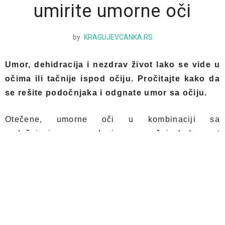
umirite umorne oči
by
KRAGUJEVCANKA.RS
Umor, dehidracija i nezdrav život lako se vide u
očima ili tačnije ispod očiju. Pročitajte kako da
se rešite podočnjaka i odgnate umor sa očiju.
Otečene, umorne oči u kombinaciji sa
podočnjacima mogu da izmene vaš izgled poput
loše oblikovanih obrva. Obično nastaju posle
neprospavane noći, stresne i burne radne sedmice,
strogih dijeta, alergija, stresa. Sve to utiče da se
tečnost nakuplja ispod očiju i da nastaju one mrske
vrećice. Možda vam ponekad deluje nemoguće, ali
taj problem je lako rešiti.