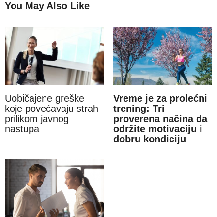
You May Also Like
Uobičajene greške
Vreme je za prolećni
koje povećavaju strah
trening: Tri
prilikom javnog
proverena načina da
nastupa
održite motivaciju i
dobru kondiciju