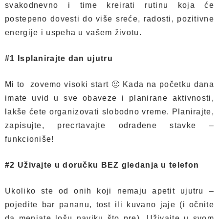
svakodnevno i time kreirati rutinu koja će
postepeno dovesti do više sreće, radosti, pozitivne
energije i uspeha u vašem životu.
#1 Isplanirajte dan ujutru
Mi to zovemo visoki start 🙂 Kada na početku dana
imate uvid u sve obaveze i planirane aktivnosti,
lakše ćete organizovati slobodno vreme. Planirajte,
zapisujte, precrtavajte odrađene stavke –
funkcioniše!
#2 Uživajte u doručku BEZ gledanja u telefon
Ukoliko ste od onih koji nemaju apetit ujutru –
pojedite bar pananu, tost ili kuvano jaje (i očnite
da menjate lošu naviku što pre). Uživajte u svom