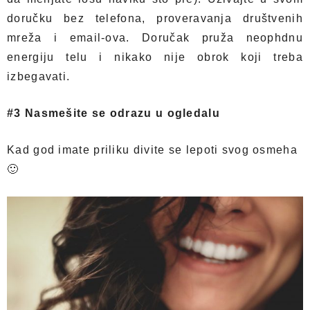
doručku bez telefona, proveravanja društvenih
mreža i email-ova. Doručak pruža neophdnu
energiju telu i nikako nije obrok koji treba
izbegavati.
#3 Nasmešite se odrazu u ogledalu
Kad god imate priliku divite se lepoti svog osmeha
🙂