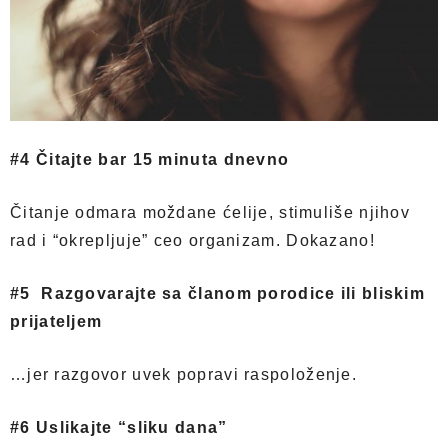
#4 Čitajte bar 15 minuta dnevno
Čitanje odmara moždane ćelije, stimuliše njihov
rad i “okrepljuje” ceo organizam. Dokazano!
#5 Razgovarajte sa članom porodice ili bliskim
prijateljem
…jer razgovor uvek popravi raspoloženje.
#6 Uslikajte “sliku dana”