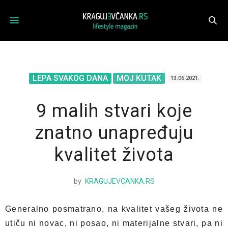
LEPA SVAKOG DANA
MOJ KUTAK
13.06.2021.
9 malih stvari koje
znatno unapređuju
kvalitet života
by
KRAGUJEVCANKA.RS
Generalno posmatrano, na kvalitet vašeg života ne
utiču ni novac, ni posao, ni materijalne stvari, pa ni