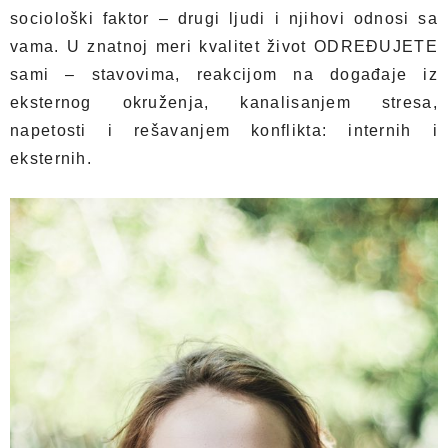
sociološki faktor – drugi ljudi i njihovi odnosi sa
vama. U znatnoj meri kvalitet život ODREĐUJETE
sami – stavovima, reakcijom na događaje iz
eksternog okruženja, kanalisanjem stresa,
napetosti i rešavanjem konflikta: internih i
eksternih.