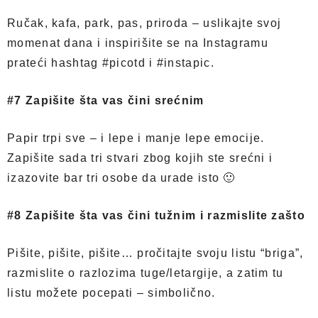
Ručak, kafa, park, pas, priroda – uslikajte svoj
momenat dana i inspirišite se na Instagramu
prateći hashtag #picotd i #instapic.
#7 Zapišite šta vas čini srećnim
Papir trpi sve – i lepe i manje lepe emocije.
Zapišite sada tri stvari zbog kojih ste srećni i
izazovite bar tri osobe da urade isto 🙂
#8 Zapišite šta vas čini tužnim i razmislite zašto
Pišite, pišite, pišite… pročitajte svoju listu “briga”,
razmislite o razlozima tuge/letargije, a zatim tu
listu možete pocepati – simbolično.