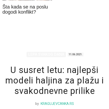
Šta kada se na poslu
dogodi konflikt?
LEPA SVAKOG DANA
11.06.2021.
U susret letu: najlepši
modeli haljina za plažu i
svakodnevne prilike
by
KRAGUJEVCANKA.RS