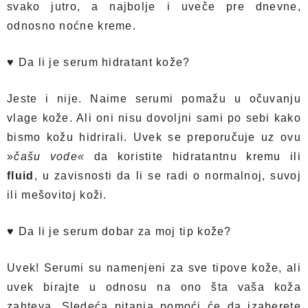
svako jutro, a najbolje i uveče pre dnevne,
odnosno noćne kreme.
♥
Da li je serum hidratant kože?
Jeste i nije. Naime serumi pomažu u očuvanju
vlage kože. Ali oni nisu dovoljni sami po sebi kako
bismo kožu hidrirali. Uvek se preporučuje uz ovu
»
čašu vode«
da koristite hidratantnu kremu ili
fluid
, u zavisnosti da li se radi o normalnoj, suvoj
ili mešovitoj koži.
♥
Da li je serum dobar za moj tip kože?
Uvek! Serumi su namenjeni za sve tipove kože, ali
uvek birajte u odnosu na ono šta vaša koža
zahteva. Sledeća pitanja pomoći će da izaberete