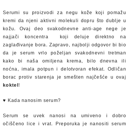
Serumi su proizvodi za negu kože koji pomažu
kremi da njeni aktivni molekuli dopru što dublje u
kožu. Ovaj deo svakodnevne anti-age nege je
najjači koncentra koji deluje direktno na
zaglađivanje bora. Zapravo, najbolji odgovor bi bio
da je
serum
vrlo poželjan svakodnevni tretman
kako bi naša omiljena krema, bilo dnevna ili
noćna, imala potpun i delotvoran efekat. Odličan
borac protiv starenja je smešten najčešće u ovaj
koktel
!
♥
Kada nanosim serum?
Serum se uvek nanosi na umiveno i dobro
očiščeno lice i vrat. Preporuka je nanositi serum