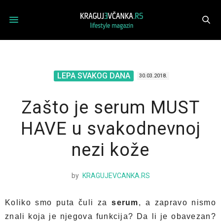
LEPA SVAKOG DANA
30.03.2018.
Zašto je serum MUST
HAVE u svakodnevnoj
nezi kože
by
KRAGUJEVCANKA.RS
Koliko smo puta čuli za
serum
, a zapravo nismo
znali koja je njegova funkcija? Da li je obavezan?