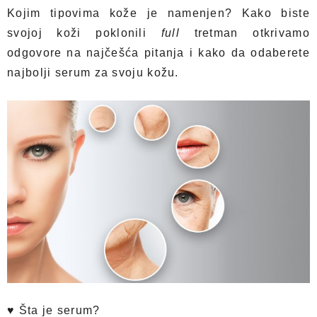
Kojim tipovima kože je namenjen? Kako biste
svojoj koži poklonili
full
tretman otkrivamo
odgovore na najčešća pitanja i kako da odaberete
najbolji serum za svoju kožu.
♥
Šta je serum?