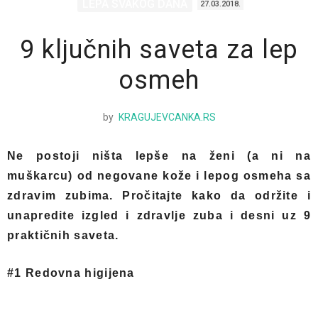
LEPA SVAKOG DANA
27.03.2018.
9 ključnih saveta za lep
osmeh
by
KRAGUJEVCANKA.RS
Ne postoji ništa lepše na ženi (a ni na
muškarcu) od negovane kože i lepog osmeha sa
zdravim zubima. Pročitajte kako da održite i
unapredite izgled i zdravlje zuba i desni uz 9
praktičnih saveta.
#1 Redovna higijena
Pranje zuba (i jezika) dva puta dnevno uz ispiranje