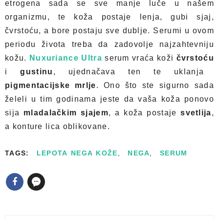
etrogena sada se sve manje luče u našem
organizmu, te koža postaje lenja, gubi sjaj,
čvrstoću, a bore postaju sve dublje. Serumi u ovom
periodu života treba da zadovolje najzahtevniju
kožu.
Nuxuriance Ultra
serum vraća koži
čvrstoću
i
gustinu
, ujednačava ten te uklanja
pigmentacijske mrlje
. Ono što ste sigurno sada
želeli u tim godinama jeste da vaša koža ponovo
sija
mladalačkim sjajem
, a koža postaje
svetlija
,
a konture lica oblikovane.
TAGS:
LEPOTA NEGA KOŽE
,
NEGA
,
SERUM