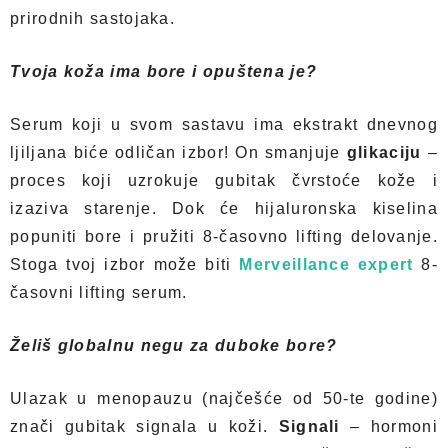
prirodnih sastojaka.
Tvoja koža ima bore i opuštena je?
Serum koji u svom sastavu ima ekstrakt dnevnog
ljiljana biće odličan izbor! On smanjuje
glikaciju
–
proces koji uzrokuje gubitak čvrstoće kože i
izaziva starenje. Dok će hijaluronska kiselina
popuniti bore i pružiti 8-časovno lifting delovanje.
Stoga tvoj izbor može biti
Merveillance expert
8-
časovni lifting serum.
Želiš globalnu negu za duboke bore?
Ulazak u menopauzu (najčešće od 50-te godine)
znači gubitak signala u koži.
Signali
– hormoni