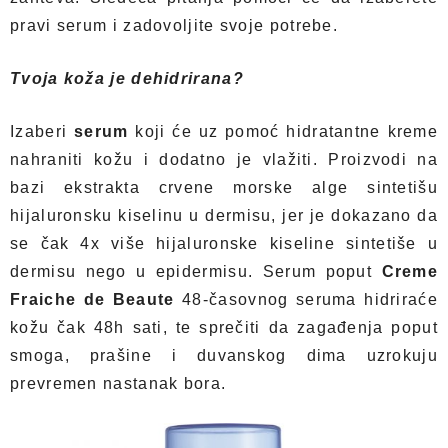
pravi serum i zadovoljite svoje potrebe.
Tvoja koža je dehidrirana?
Izaberi
serum
koji će uz pomoć hidratantne kreme
nahraniti kožu i dodatno je vlažiti. Proizvodi na
bazi ekstrakta crvene morske alge sintetišu
hijaluronsku kiselinu u dermisu, jer je dokazano da
se čak 4x više hijaluronske kiseline sintetiše u
dermisu nego u epidermisu. Serum poput
Creme
Fraiche de Beaute
48-časovnog seruma hidriraće
kožu čak 48h sati, te sprečiti da zagađenja poput
smoga, prašine i duvanskog dima uzrokuju
prevremen nastanak bora.