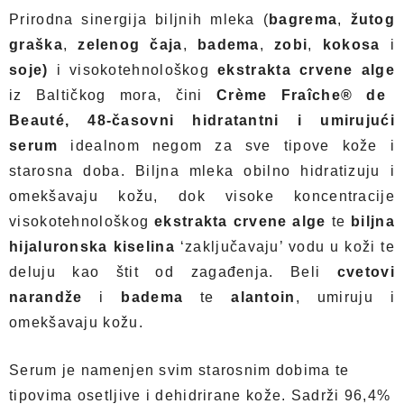
Prirodna sinergija biljnih mleka (
bagrema
,
žutog
graška
,
zelenog čaja
,
badema
,
zobi
,
kokosa
i
soje)
i visokotehnološkog
ekstrakta crvene alge
iz Baltičkog mora, čini
Crème Fraîche® de
Beauté, 48-časovni hidratantni i umirujući
serum
idealnom negom za sve tipove kože i
starosna doba. Biljna mleka obilno hidratizuju i
omekšavaju kožu, dok visoke koncentracije
visokotehnološkog
ekstrakta crvene alge
te
biljna
hijaluronska kiselina
‘zaključavaju’ vodu u koži te
deluju kao štit od zagađenja. Beli
cvetovi
narandže
i
badema
te
alantoin
, umiruju i
omekšavaju kožu.
Serum je namenjen svim starosnim dobima te
tipovima osetljive i dehidrirane kože.
Sadrži 96,4%