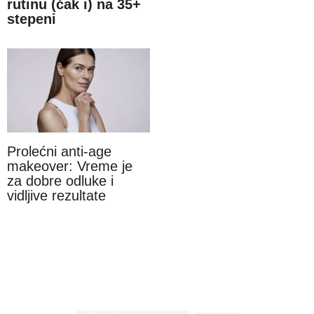
rutinu (čak i) na 35+
stepeni
Prolećni anti-age
makeover: Vreme je
za dobre odluke i
vidljive rezultate