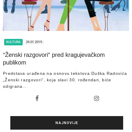
KULTURA
24.01.2019.
“Ženski razgovori” pred kragujevačkom
publikom
Predstava urađena na osnovu tekstova Duška Radovića
„Ženski razgovori“, koja slavi 30. rođendan, biće
odigrana…
NAJNOVIJE