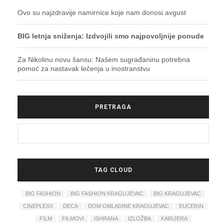
Ovo su najzdravije namirnice koje nam donosi avgust
BIG letnja sniženja: Izdvojili smo najpovoljnije ponude
Za Nikolinu novu šansu: Našem sugrađaninu potrebna
pomoć za nastavak lečenja u inostranstvu
PRETRAGA
TAG CLOUD
BIG FASHION
BIG FASHION KRAGUJEVAC
BIG KRAGUJEVAC
CINEPLEXX
DECA
DOM OMLADINE KRAGUJEVAC
EUCERIN
FILM
FILMOVI
ISHRANA
IZLOŽBA
KARIJERA