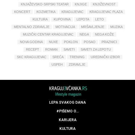
KNJAŽEVSKO-SRPSKI TEATAR
KNJIGE
KNJIŽEVNOST
KONCERT
KOZMETIKA
KRAGUJEVAC
KRAGUJEVAC PLAZA
KULTURA
KUPOVINA
LEPOTA
LETO
MENTALNO ZDRAVLJE
MOTIVACIJA
MRŠAVLJENJE
MUZIKA
MUZIČKI CENTAR KRAGUJEVAC
NEGA
NEGA KOŽE
NOVA GODINA
NUXE
POKLON
POSAO
PRAZNICI
RECEPT
ROMAN
SAVETI
SAVETI ZA LEPOTU
SKC KRAGUJEVAC
SREĆA
TRENING
UREDNIČKI IZBOR
USPEH
ZDRAVLJE
LEPA SVAKOG DANA
#PIŠEMO O…
KARIJERA
KULTURA