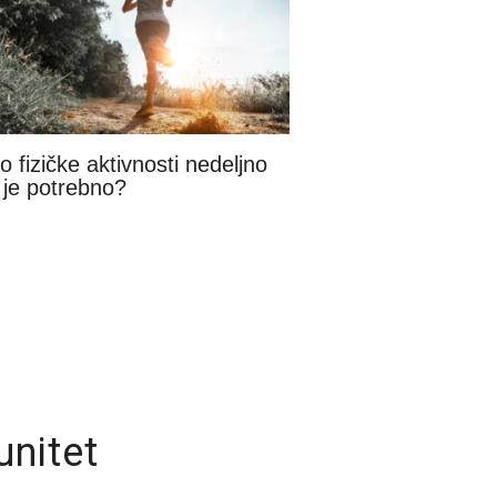
o fizičke aktivnosti nedeljno
je potrebno?
unitet