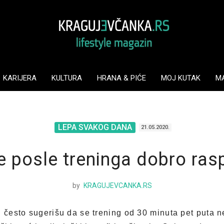
KARIJERA
KULTURA
HRANA & PIĆE
MOJ KUTAK
M
LEPA SVAKOG DANA
21.05.2020.
e posle treninga dobro ras
by
KRAGUJEVCANKA.RS
i često sugerišu da se trening od 30 minuta pet puta 