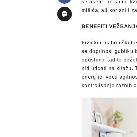
se osetili ne samo fiz
mišića, ali korisni i
BENEFITI VEŽBANJ
Fizički i psihološki 
se doprinosi gubitku 
opustimo kad to požel
niti uticati na kilažu
energije, veću agilnos
kontrolisanje raznih o