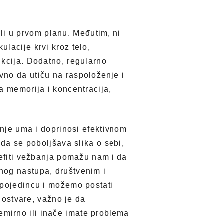
bili u prvom planu. Međutim, ni
lacije krvi kroz telo,
nkcija. Dodatno, regularno
vno da utiču na raspoloženje i
a memorija i koncentracija,
anje uma i doprinosi efektivnom
 da se poboljšava slika o sebi,
nefiti vežbanja pomažu nam i da
nog nastupa, društvenim i
 pojedincu i možemo postati
e ostvare, važno je da
mirno ili inače imate problema