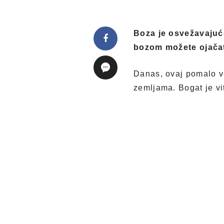
Boza je osvežavajuće
bozom možete ojačati
Danas, ovaj pomalo ve
zemljama. Bogat je vi
bozu je jednostavan.