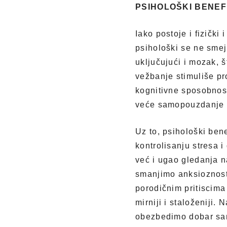
PSIHOLOŠKI BENEF
Iako postoje i fizički
psihološki se ne smej
uključujući i mozak, 
vežbanje stimuliše pr
kognitivne sposobnost
veće samopouzdanje i 
Uz to, psihološki ben
kontrolisanju stresa i
već i ugao gledanja n
smanjimo anksioznost 
porodičnim pritiscima
mirniji i staloženiji.
obezbedimo dobar san