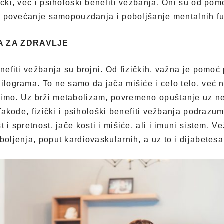
ički, već i psihološki benefiti vežbanja. Oni su od pom
 za povećanje samopouzdanja i poboljšanje mentalnih fu
A ZA ZDRAVLJE
benefiti vežbanja su brojni. Od fizičkih, važna je pom
kilograma. To ne samo da jača mišiće i celo telo, već
imo. Uz brži metabolizam, povremeno opuštanje uz neš
. Takođe, fizički i psihološki benefiti vežbanja podrazu
t i spretnost, jače kosti i mišiće, ali i imuni sistem. 
boljenja, poput kardiovaskularnih, a uz to i dijabetesa