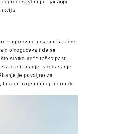
oći pri mršavljenju i jačanju
nkcija.
oć pri sagorevanju masnoća, čime
 nam omogućava i da se
to slatko neće teško pasti,
mevaju efikasnije ispoljavanje
Vežbanje je povoljno za
, hipertenzije i mnogih drugih.