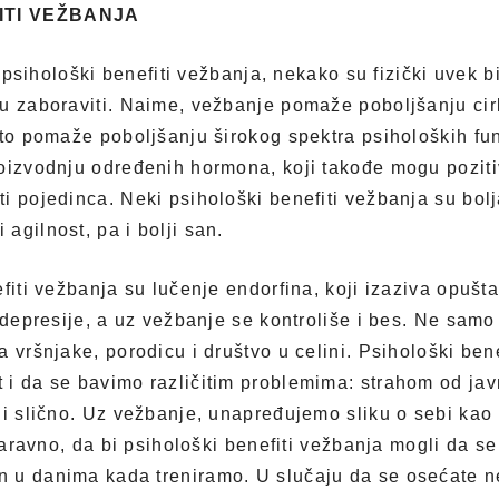
ITI VEŽBANJA
 i psihološki benefiti vežbanja, nekako su fizički uvek 
u zaboraviti. Naime, vežbanje pomaže poboljšanju cirku
što pomaže poboljšanju širokog spektra psiholoških fu
oizvodnju određenih hormona, koji takođe mogu poziti
i pojedinca. Neki psihološki benefiti vežbanja su bolj
agilnost, pa i bolji san.
efiti vežbanja su lučenje endorfina, koji izaziva opušt
 depresije, a uz vežbanje se kontroliše i bes. Ne samo
a vršnjake, porodicu i društvo u celini. Psihološki be
i da se bavimo različitim problemima: strahom od jav
 i slično. Uz vežbanje, unapređujemo sliku o sebi kao
 Naravno, da bi psihološki benefiti vežbanja mogli da s
 u danima kada treniramo. U slučaju da se osećate ne