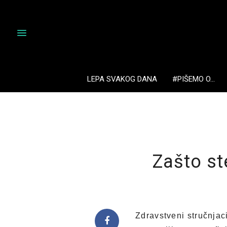
LEPA SVAKOG DANA
#PIŠEMO O…
Zašto st
Zdravstveni stručnjac