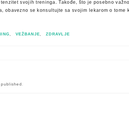
ntenzitet svojih treninga. Takođe, što je posebno važn
, obavezno se konsultujte sa svojim lekarom o tome ka
NING
,
VEŽBANJE
,
ZDRAVLJE
 published.