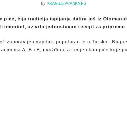
by
KRAGUJEVCANKA.RS
 piće, čija tradicija ispijanja datira još iz Otoman
 imunitet, uz vrlo jednostavan recept za pripremu.
ć zaboravljen napitak, popularan je u Turskoj, Bugar
taminima A, B i E, gvožđem, a cenjen kao piće koje p