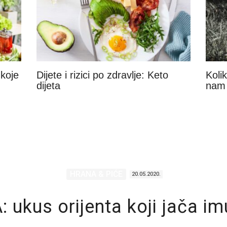
 koje
Dijete i rizici po zdravlje: Keto
Kolik
dijeta
nam 
HRANA & PIĆE
20.05.2020.
 ukus orijenta koji jača im