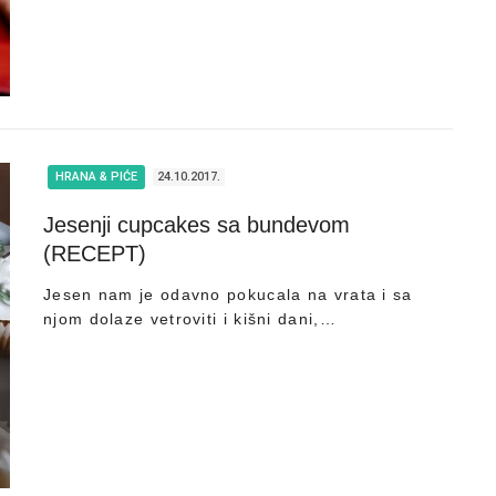
HRANA & PIĆE
24.10.2017.
Jesenji cupcakes sa bundevom
(RECEPT)
Jesen nam je odavno pokucala na vrata i sa
njom dolaze vetroviti i kišni dani,…