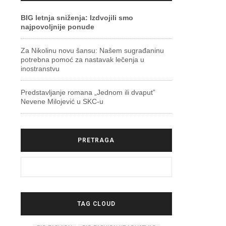
BIG letnja sniženja: Izdvojili smo
najpovoljnije ponude
Za Nikolinu novu šansu: Našem sugrađaninu
potrebna pomoć za nastavak lečenja u
inostranstvu
Predstavljanje romana „Jednom ili dvaput”
Nevene Milojević u SKC-u
PRETRAGA
TAG CLOUD