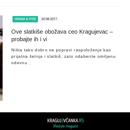
HRANA & PIĆE
24.08.2017.
Ove slatkiše obožava ceo Kragujevac –
probajte ih i vi
Ništa tako dobro ne popravi raspoloženje kao
prijatna šetnja i slatkiš, zato odaberite omiljenu
odevnu…