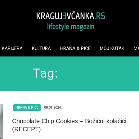
KARIJERA
KULTURA
HRANA & PIĆE
MOJ KUTAK
M
Tag:
KOLAČI
HRANA & PIĆE
08.01.2024.
Chocolate Chip Cookies – Božićni kolačići
(RECEPT)