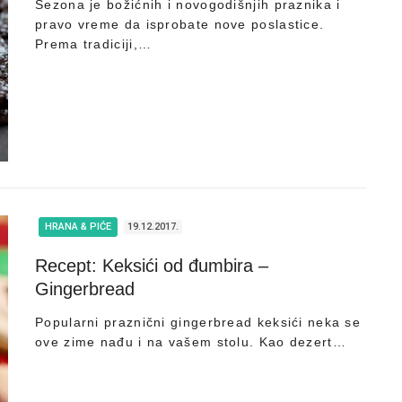
Sezona je božićnih i novogodišnjih praznika i
pravo vreme da isprobate nove poslastice.
Prema tradiciji,…
HRANA & PIĆE
19.12.2017.
Recept: Keksići od đumbira –
Gingerbread
Popularni praznični gingerbread keksići neka se
ove zime nađu i na vašem stolu. Kao dezert…