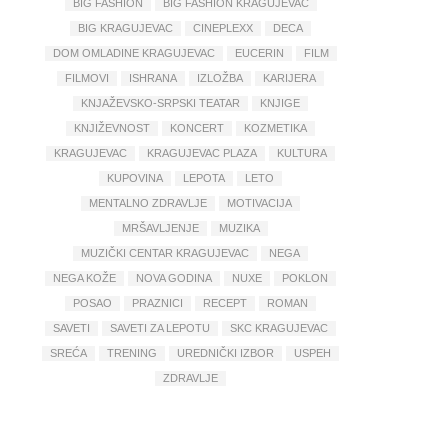
BIG FASHION
BIG FASHION KRAGUJEVAC
BIG KRAGUJEVAC
CINEPLEXX
DECA
DOM OMLADINE KRAGUJEVAC
EUCERIN
FILM
FILMOVI
ISHRANA
IZLOŽBA
KARIJERA
KNJAŽEVSKO-SRPSKI TEATAR
KNJIGE
KNJIŽEVNOST
KONCERT
KOZMETIKA
KRAGUJEVAC
KRAGUJEVAC PLAZA
KULTURA
KUPOVINA
LEPOTA
LETO
MENTALNO ZDRAVLJE
MOTIVACIJA
MRŠAVLJENJE
MUZIKA
MUZIČKI CENTAR KRAGUJEVAC
NEGA
NEGA KOŽE
NOVA GODINA
NUXE
POKLON
POSAO
PRAZNICI
RECEPT
ROMAN
SAVETI
SAVETI ZA LEPOTU
SKC KRAGUJEVAC
SREĆA
TRENING
UREDNIČKI IZBOR
USPEH
ZDRAVLJE