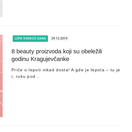
LEPA SVAKOG DANA
29.12.2019.
8 beauty proizvoda koji su obeležili
godinu Kragujevčanke
Priče o lepoti nikad dosta! A gde je lepota – tu je
i, ruku pod…