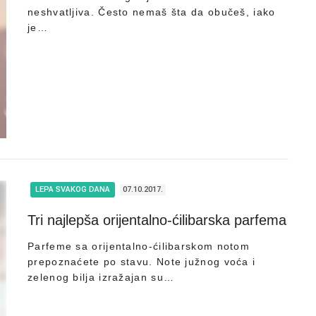
neshvatljiva. Često nemaš šta da obučeš, iako
je…
LEPA SVAKOG DANA
07.10.2017.
Tri najlepša orijentalno-ćilibarska parfema
Parfeme sa orijentalno-ćilibarskom notom
prepoznaćete po stavu. Note južnog voća i
zelenog bilja izražajan su…