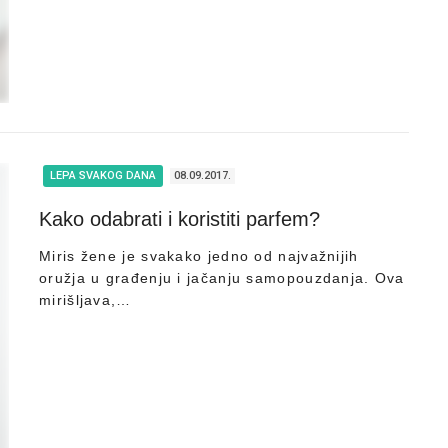
LEPA SVAKOG DANA
08.09.2017.
Kako odabrati i koristiti parfem?
Miris žene je svakako jedno od najvažnijih
oružja u građenju i jačanju samopouzdanja. Ova
mirišljava,…