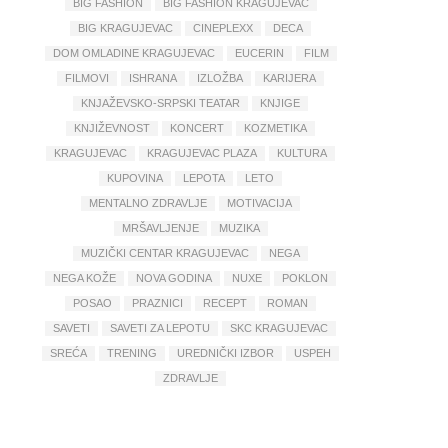
BIG FASHION
BIG FASHION KRAGUJEVAC
BIG KRAGUJEVAC
CINEPLEXX
DECA
DOM OMLADINE KRAGUJEVAC
EUCERIN
FILM
FILMOVI
ISHRANA
IZLOŽBA
KARIJERA
KNJAŽEVSKO-SRPSKI TEATAR
KNJIGE
KNJIŽEVNOST
KONCERT
KOZMETIKA
KRAGUJEVAC
KRAGUJEVAC PLAZA
KULTURA
KUPOVINA
LEPOTA
LETO
MENTALNO ZDRAVLJE
MOTIVACIJA
MRŠAVLJENJE
MUZIKA
MUZIČKI CENTAR KRAGUJEVAC
NEGA
NEGA KOŽE
NOVA GODINA
NUXE
POKLON
POSAO
PRAZNICI
RECEPT
ROMAN
SAVETI
SAVETI ZA LEPOTU
SKC KRAGUJEVAC
SREĆA
TRENING
UREDNIČKI IZBOR
USPEH
ZDRAVLJE