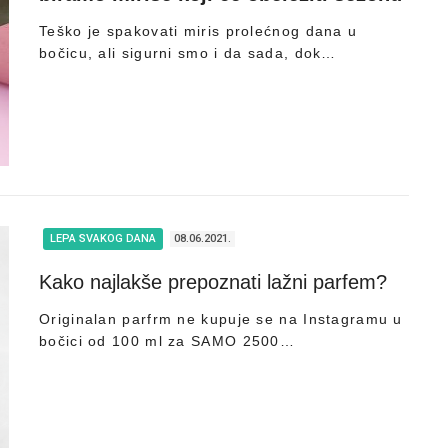
Teško je spakovati miris prolećnog dana u
bočicu, ali sigurni smo i da sada, dok…
LEPA SVAKOG DANA
08.06.2021.
Kako najlakše prepoznati lažni parfem?
Originalan parfrm ne kupuje se na Instagramu u
bočici od 100 ml za SAMO 2500…