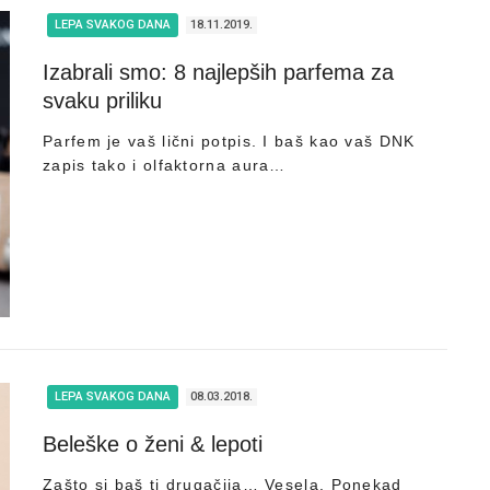
LEPA SVAKOG DANA
18.11.2019.
Izabrali smo: 8 najlepših parfema za
svaku priliku
Parfem je vaš lični potpis. I baš kao vaš DNK
zapis tako i olfaktorna aura…
LEPA SVAKOG DANA
08.03.2018.
Beleške o ženi & lepoti
Zašto si baš ti drugačija… Vesela. Ponekad