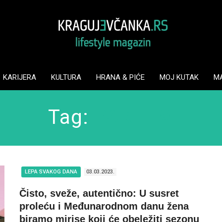
KARIJERA
KULTURA
HRANA & PIĆE
MOJ KUTAK
M
Tag:
PARFEM
LEPA SVAKOG DANA
03.03.2023.
Čisto, sveže, autentično: U susret
proleću i Međunarodnom danu žena
biramo mirise koji će obeležiti sezonu