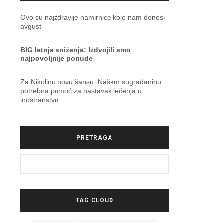
Ovo su najzdravije namirnice koje nam donosi
avgust
BIG letnja sniženja: Izdvojili smo
najpovoljnije ponude
Za Nikolinu novu šansu: Našem sugrađaninu
potrebna pomoć za nastavak lečenja u
inostranstvu
PRETRAGA
TAG CLOUD