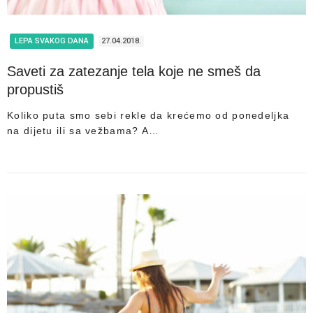
LEPA SVAKOG DANA
27.04.2018.
Saveti za zatezanje tela koje ne smeš da
propustiš
Koliko puta smo sebi rekle da krećemo od ponedeljka
na dijetu ili sa vežbama? A…