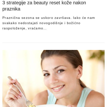
3 strategije za beauty reset kože nakon
praznika
Praznična sezona se uskoro završava. Iako će nam
svakako nedostajati novogodišnje i božićno
raspoloženje, vraćamo…