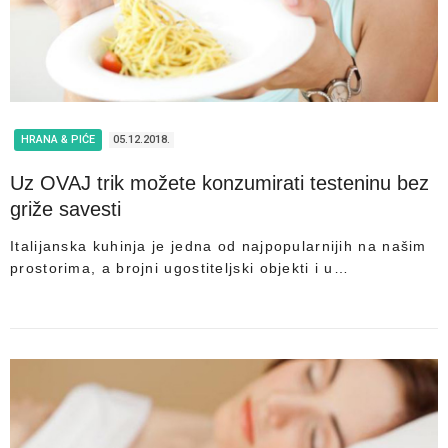
HRANA & PIĆE
05.12.2018.
Uz OVAJ trik možete konzumirati testeninu bez
griže savesti
Italijanska kuhinja je jedna od najpopularnijih na našim
prostorima, a brojni ugostiteljski objekti i u…