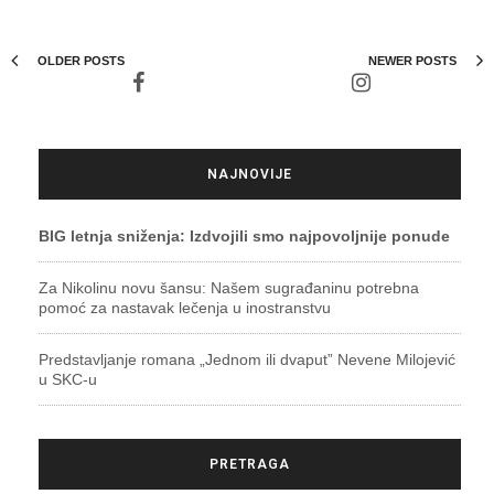
OLDER POSTS
NEWER POSTS
NAJNOVIJE
BIG letnja sniženja: Izdvojili smo najpovoljnije ponude
Za Nikolinu novu šansu: Našem sugrađaninu potrebna
pomoć za nastavak lečenja u inostranstvu
Predstavljanje romana „Jednom ili dvaput” Nevene Milojević
u SKC-u
PRETRAGA