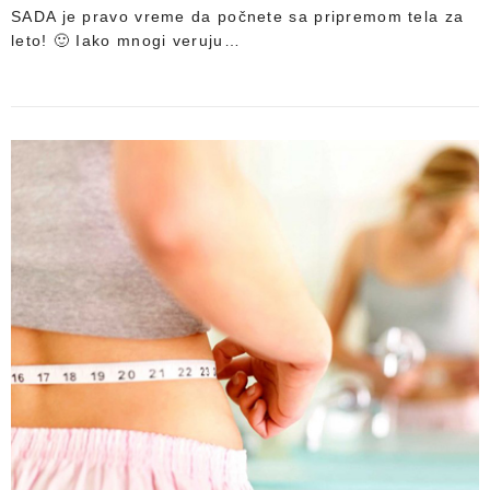
SADA je pravo vreme da počnete sa pripremom tela za
leto! 🙂 Iako mnogi veruju…