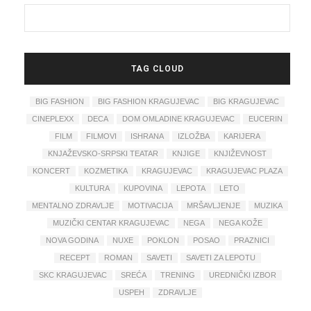
TAG CLOUD
BIG FASHION
BIG FASHION KRAGUJEVAC
BIG KRAGUJEVAC
CINEPLEXX
DECA
DOM OMLADINE KRAGUJEVAC
EUCERIN
FILM
FILMOVI
ISHRANA
IZLOŽBA
KARIJERA
KNJAŽEVSKO-SRPSKI TEATAR
KNJIGE
KNJIŽEVNOST
KONCERT
KOZMETIKA
KRAGUJEVAC
KRAGUJEVAC PLAZA
KULTURA
KUPOVINA
LEPOTA
LETO
MENTALNO ZDRAVLJE
MOTIVACIJA
MRŠAVLJENJE
MUZIKA
MUZIČKI CENTAR KRAGUJEVAC
NEGA
NEGA KOŽE
NOVA GODINA
NUXE
POKLON
POSAO
PRAZNICI
RECEPT
ROMAN
SAVETI
SAVETI ZA LEPOTU
SKC KRAGUJEVAC
SREĆA
TRENING
UREDNIČKI IZBOR
USPEH
ZDRAVLJE