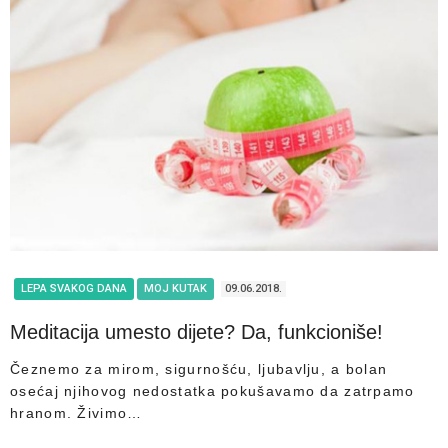
LEPA SVAKOG DANA
MOJ KUTAK
09.06.2018.
Meditacija umesto dijete? Da, funkcioniše!
Čeznemo za mirom, sigurnošću, ljubavlju, a bolan
osećaj njihovog nedostatka pokušavamo da zatrpamo
hranom. Živimo…