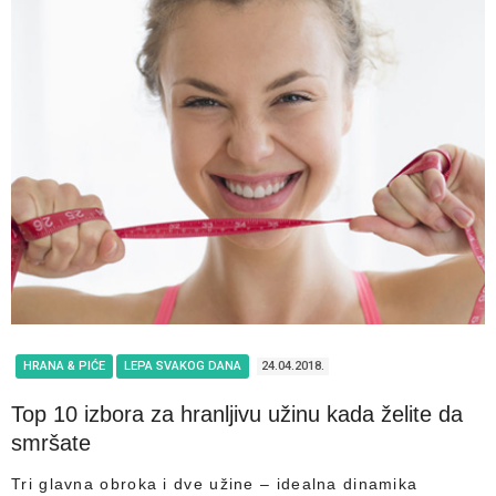
HRANA & PIĆE
LEPA SVAKOG DANA
24.04.2018.
Top 10 izbora za hranljivu užinu kada želite da
smršate
Tri glavna obroka i dve užine – idealna dinamika